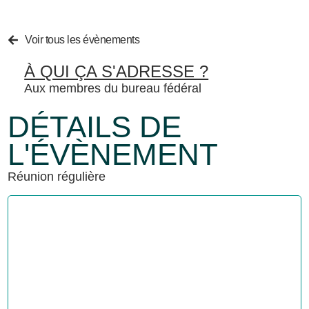
Voir tous les évènements
À QUI ÇA S'ADRESSE ?
Aux membres du bureau fédéral
DÉTAILS DE
L'ÉVÈNEMENT
Réunion régulière
Organisateur :
Catégorie d'Évènement
FEESP
Bureau fédéral
,
FEESP
+1 514 598-2231
feesp.courrier@csn.qc.ca