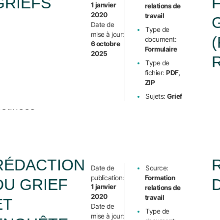
GRIEFS
1 janvier
relations de
e
2020
travail
avail
Date de
Type de
mise à jour:
e
document:
6 octobre
Formulaire
2025
EESP-
Type de
fichier:
PDF,
SN
ZIP
nt
Sujets:
Grief
stinées
utenir
s
élégué-
RÉDACTION
Date de
Source:
,
publication:
Formation
DU GRIEF
gentes
1 janvier
relations de
2020
travail
ET
Date de
Type de
ents
mise à jour: