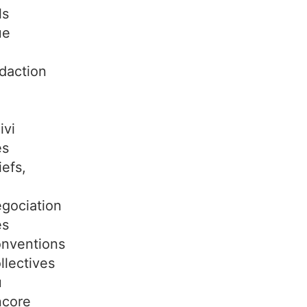
ls
ue
daction
ivi
es
iefs,
gociation
es
nventions
llectives
u
ncore