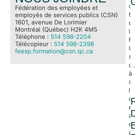
d
Fédération des employées et
tr
employés de services publics (CSN)
1601, avenue De Lorimier
d
Montréal (Québec) H2K 4M5
la
Téléphone :
514 598-2204
F
Télécopieur :
514 598-2398
C
feesp.formation@csn.qc.ca
so
de
à
so
le
d
es
a
et
ag