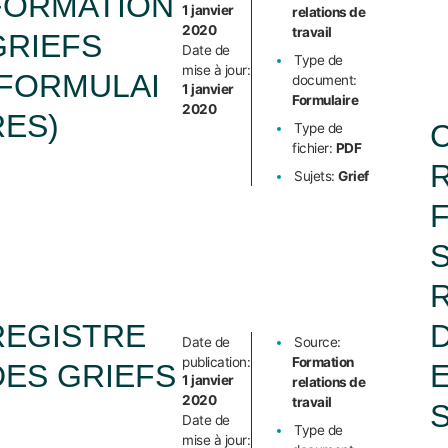
FORMATION
1 janvier
relations de
2020
travail
GRIEFS
Date de
Type de
mise à jour:
(FORMULAI
document:
1 janvier
Formulaire
2020
RES)
Type de
fichier:
PDF
Sujets:
Grief
REGISTRE
Date de
Source:
publication:
Formation
E
DES GRIEFS
1 janvier
relations de
2020
travail
Date de
Type de
mise à jour: