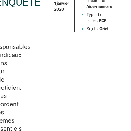
ENQUÊTE
document:
1 janvier
e
Aide-mémoire
2020
ief
Type de
fichier:
PDF
nsi
Sujets:
Grief
ue
s
sponsables
ndicaux
ans
ur
le
otidien.
les
ordent
es
hèmes
sentiels